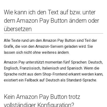
Wie kann ich den Text auf bzw. unter
dem Amazon Pay Button ändern oder
übersetzen
Alle Texte rund um den Amazon Pay Button sind Teil der
Grafik, die von den Amazon-Servern geladen wird. Sie
lassen sich nicht ohne weiteres ändern.
Amazon Pay unterstützt momentan fünf Sprachen: Deutsch,
Englisch, Französisch, Italienisch und Spanisch. Wenn die
Sprache nicht aus dem Shop-Frontend erkannt werden kann,
existiert ein Fallback auf Deutsch als Standard-Sprache.
Kein Amazon Pay Button trotz
vollständiger Konfiguration?