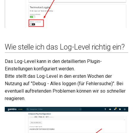
Wie stelle ich das Log-Level richtig ein?
Das Log-Level kann in den detaillierten Plugin-
Einstellungen konfiguriert werden.
Bitte stellt das Log-Level in den ersten Wochen der
Nutzung auf "Debug - Alles loggen (für Fehlersuche)". Bei
eventuell auftretenden Problemen können wir so schneller
reagieren.