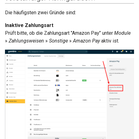
Die häufigsten zwei Gründe sind:
Inaktive Zahlungsart
Prüft bitte, ob die Zahlungsart "Amazon Pay" unter
Module
»
Zahlungsweisen
»
Sonstige
»
Amazon Pay
aktiv ist.