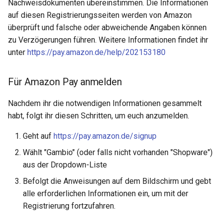
Nachweisdokumenten übereinstimmen. Die Informationen
auf diesen Registrierungsseiten werden von Amazon
überprüft und falsche oder abweichende Angaben können
zu Verzögerungen führen. Weitere Informationen findet ihr
unter
https://pay.amazon.de/help/202153180
Für Amazon Pay anmelden
Nachdem ihr die notwendigen Informationen gesammelt
habt, folgt ihr diesen Schritten, um euch anzumelden.
Geht auf
https://pay.amazon.de/signup
Wählt "Gambio" (oder falls nicht vorhanden "Shopware")
aus der Dropdown-Liste
Befolgt die Anweisungen auf dem Bildschirm und gebt
alle erforderlichen Informationen ein, um mit der
Registrierung fortzufahren.