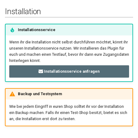
Installation
Installationsservice
Wenn ihr die Installation nicht selbst durchführen möchtet, könnt ihr
unseren Installationsservice nutzen. Wir installieren das Plugin für
euch und machen einen Testlauf, bevor ihr dann eure Zugangsdaten
hinterlegen könnt.
Installationsservice anfragen
Backup und Testsystem
Wie bei jedem Eingriff in euren Shop solltet ihr vor der Installation
ein Backup machen. Falls ihr einen Test-Shop besitzt, bietet es sich
an, die Installation erst dort zu testen.