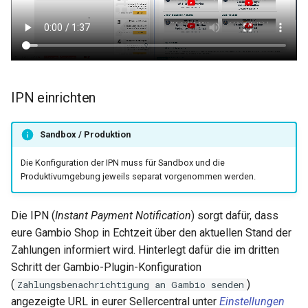
IPN einrichten
Sandbox / Produktion
Die Konfiguration der IPN muss für Sandbox und die
Produktivumgebung jeweils separat vorgenommen werden.
Die IPN (
Instant Payment Notification
) sorgt dafür, dass
eure Gambio Shop in Echtzeit über den aktuellen Stand der
Zahlungen informiert wird. Hinterlegt dafür die im dritten
Schritt der Gambio-Plugin-Konfiguration
(
)
Zahlungsbenachrichtigung an Gambio senden
angezeigte URL in eurer Sellercentral unter
Einstellungen