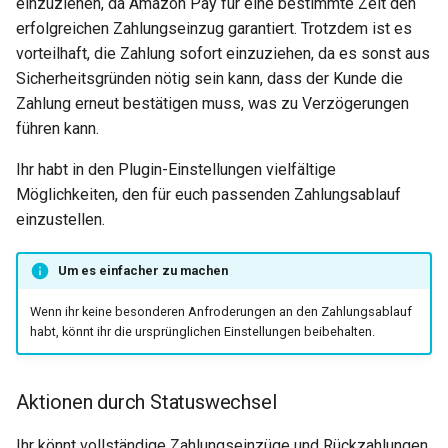
einzuziehen, da Amazon Pay für eine bestimmte Zeit den
erfolgreichen Zahlungseinzug garantiert. Trotzdem ist es
vorteilhaft, die Zahlung sofort einzuziehen, da es sonst aus
Sicherheitsgründen nötig sein kann, dass der Kunde die
Zahlung erneut bestätigen muss, was zu Verzögerungen
führen kann.
Ihr habt in den Plugin-Einstellungen vielfältige
Möglichkeiten, den für euch passenden Zahlungsablauf
einzustellen.
Um es einfacher zu machen
Wenn ihr keine besonderen Anfroderungen an den Zahlungsablauf
habt, könnt ihr die ursprünglichen Einstellungen beibehalten.
Aktionen durch Statuswechsel
Ihr könnt vollständige Zahlungseinzüge und Rückzahlungen