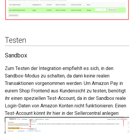
Testen
Sandbox
Zum Testen der Integration empfiehlt es sich, in den
Sandbox-Modus zu schalten, da dann keine realen
Transaktionen vorgenommen werden. Um Amazon Pay in
eurem Shop Frontend aus Kundensicht zu testen, benötigt
ihr einen speziellen Test-Account, da in der Sandbox reale
Login-Daten von Amazon Konten nicht funktionieren. Einen
Test-Account könnt ihr hier in der Sellercentral anlegen: