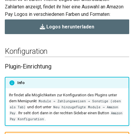
Zahlarten anzeigt, findet ihr hier eine Auswahl an Amazon
Pay Logos in verschiedenen Farben und Formaten:
Logos herunterladen
Konfiguration
Plugin-Einrichtung
Info
Ihr findet alle Möglichkeiten zur Konfiguration des Plugins unter
dem Menüpunkt
Module → Zahlungsweisen → Sonstige (oben
und dort unter
als Tab)
Neu hinzugefügte Module → Amazon
. Ihr seht dort dann in der rechten Sidebar einen Button
Pay
Amazon
.
Pay Konfiguration